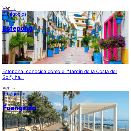
Ver →
7 negocios
Estepona
Estepona, conocida como el "Jardín de la Costa del
Sol", ha...
Ver →
6 negocios
Fuengirola