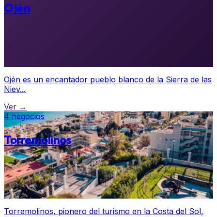
Ojén
Ojén es un encantador pueblo blanco de la Sierra de las
Niev...
Ver →
4 negocios
Torremolinos
Torremolinos, pionero del turismo en la Costa del Sol,