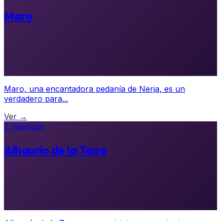
Maro
Maro, una encantadora pedanía de Nerja, es un
verdadero para...
Ver →
2 negocios
Alhaurín de la Torre