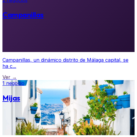
2 negocios
Campanillas
Campanillas, un dinámico distrito de Málaga capital, se
ha c...
Ver →
1 negocio
Mijas