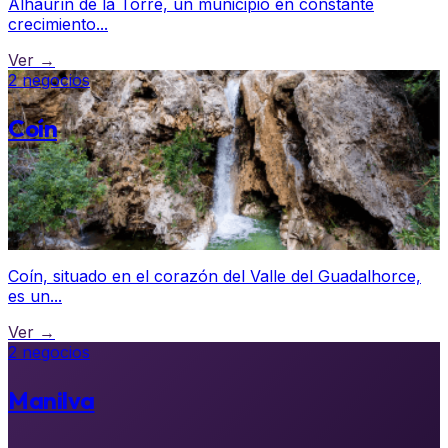
Alhaurín de la Torre, un municipio en constante
crecimiento...
Ver →
2 negocios
Coín
Coín, situado en el corazón del Valle del Guadalhorce,
es un...
Ver →
2 negocios
Manilva