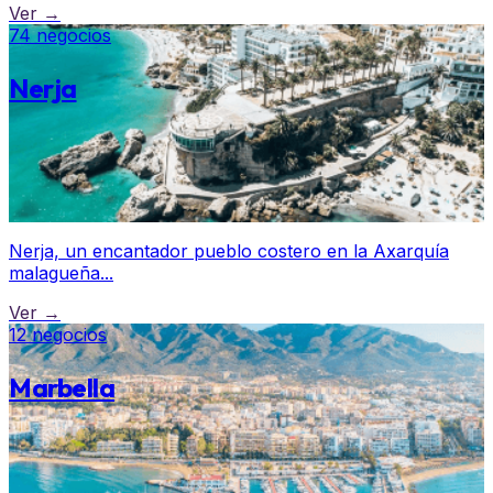
Ver →
74 negocios
Nerja
Nerja, un encantador pueblo costero en la Axarquía
malagueña...
Ver →
12 negocios
Marbella