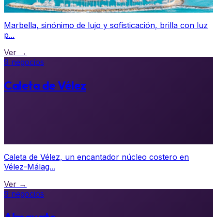
Marbella, sinónimo de lujo y sofisticación, brilla con luz
p...
Ver →
9 negocios
Caleta de Vélez
Caleta de Vélez, un encantador núcleo costero en
Vélez-Málag...
Ver →
9 negocios